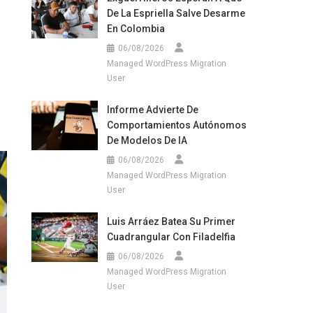
De La Espriella Salve Desarme
En Colombia
06/08/2026
Managed WordPress Migration
User
Informe Advierte De
Comportamientos Autónomos
De Modelos De IA
06/08/2026
Managed WordPress Migration
User
Luis Arráez Batea Su Primer
Cuadrangular Con Filadelfia
06/08/2026
Managed WordPress Migration
User