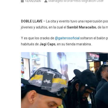
Managed WordPress Migration User
13/05/2026
DOBLE LLAVE
– La cita y evento tuvo una repercusión pos
jóvenes y adultos, en la cual el
Sambil Maracaibo
, de la
Y es que los cracks de
@gaiterosoficial
soltaron el balón 
habitués de
Jagi Caps
, en su tienda marabina.