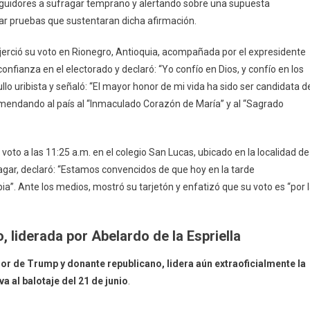
seguidores a sufragar temprano y alertando sobre una supuesta
ntar pruebas que sustentaran dicha afirmación.
jerció su voto en Rionegro, Antioquia, acompañada por el expresidente
onfianza en el electorado y declaró: “Yo confío en Dios, y confío en los
lo uribista y señaló: “El mayor honor de mi vida ha sido ser candidata d
omendando al país al “Inmaculado Corazón de María” y al “Sagrado
voto a las 11:25 a.m. en el colegio San Lucas, ubicado en la localidad de
gar, declaró: “Estamos convencidos de que hoy en la tarde
”. Ante los medios, mostró su tarjetón y enfatizó que su voto es “por 
, liderada por Abelardo de la Espriella
ador de Trump y donante republicano, lidera aún extraoficialmente la
va al balotaje del 21 de junio
.