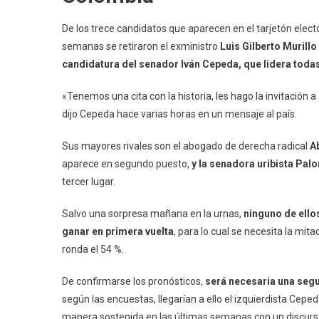
De los trece candidatos que aparecen en el tarjetón electo
semanas se retiraron el exministro
Luis Gilberto Murillo
candidatura del senador Iván Cepeda, que lidera todas
«Tenemos una cita con la historia, les hago la invitación
dijo Cepeda hace varias horas en un mensaje al país.
Sus mayores rivales son el abogado de derecha radical
A
aparece en segundo puesto,
y la senadora uribista Pal
tercer lugar.
Salvo una sorpresa mañana en la urnas,
ninguno de ello
ganar en primera vuelta
, para lo cual se necesita la mit
ronda el 54 %.
De confirmarse los pronósticos,
será necesaria una segu
según las encuestas, llegarían a ello el izquierdista Ceped
manera sostenida en las últimas semanas con un discurso