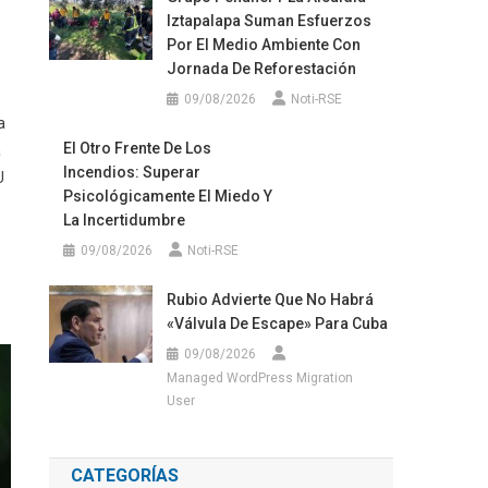
Iztapalapa Suman Esfuerzos
Por El Medio Ambiente Con
Jornada De Reforestación
09/08/2026
Noti-RSE
a
El Otro Frente De Los
a
Incendios: Superar
U
Psicológicamente El Miedo Y
La Incertidumbre
09/08/2026
Noti-RSE
Rubio Advierte Que No Habrá
«válvula De Escape» Para Cuba
09/08/2026
Managed WordPress Migration
User
CATEGORÍAS