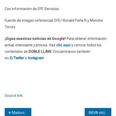
Con información de EFE Servicios
Fuente de imagen referencial: EFE/ Ronald Peña R y Moncho
Torres
¡Sigue nuestras noticias en Google!
Para obtener información
actual, interesante y precisa.
Haz
clic aquí
y conoce todos los
contenidos de
DOBLE LLAVE
. Encuéntranos también
en
X/Twitter
e
Instagram
Source link
Navegación
Maduro pide sabiduría y humildad en nuevo mensaje por la paz y la unión de Venezuela
BBVA sitúa la sostenibilidad como eje de competitividad y supervivencia empresarial