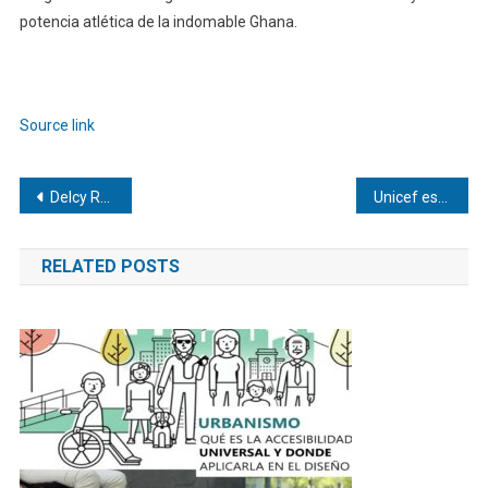
potencia atlética de la indomable Ghana.
Source link
Navegación
Delcy Rodríguez conversa con EEUU y el FMI para reconstruir infraestructura
Unicef estima que 680.000 niños necesitan asistencia en Venezuela tras terremotos
de
RELATED POSTS
entradas