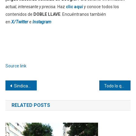
actual, interesante y precisa.
Haz
clic aquí
y conoce todos los
contenidos de
DOBLE LLAVE
. Encuéntranos también
en
X/Twitter
e
Instagram
Source link
Navegación
Sindicatos piden cronograma para elecciones en Venezuela
Todo lo que debes saber sobre la gran inauguración del Mundial
de
RELATED POSTS
entradas