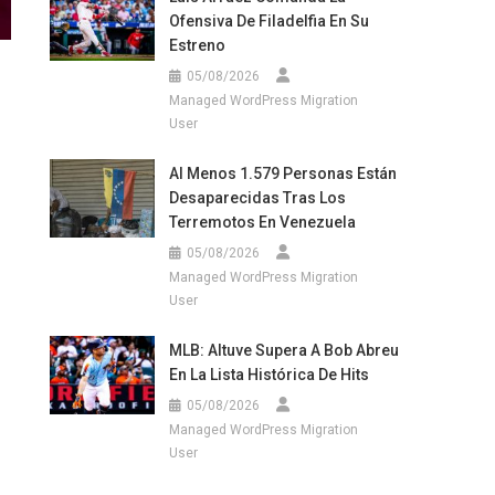
Ofensiva De Filadelfia En Su
Estreno
05/08/2026
Managed WordPress Migration
User
Al Menos 1.579 Personas Están
Desaparecidas Tras Los
Terremotos En Venezuela
05/08/2026
Managed WordPress Migration
User
MLB: Altuve Supera A Bob Abreu
En La Lista Histórica De Hits
05/08/2026
Managed WordPress Migration
User