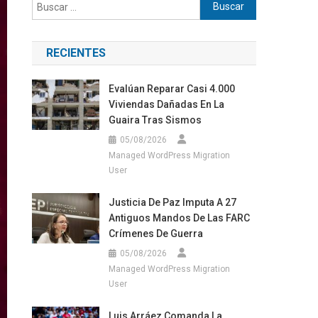
Buscar:
RECIENTES
Evalúan Reparar Casi 4.000
Viviendas Dañadas En La
Guaira Tras Sismos
05/08/2026
Managed WordPress Migration
User
Justicia De Paz Imputa A 27
Antiguos Mandos De Las FARC
Crímenes De Guerra
05/08/2026
Managed WordPress Migration
User
Luis Arráez Comanda La