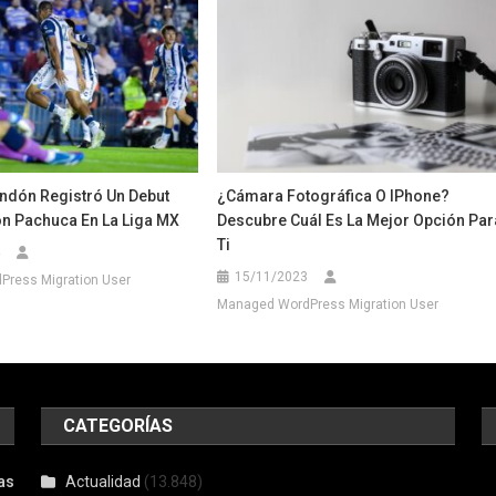
dón Registró Un Debut
¿Cámara Fotográfica O IPhone?
n Pachuca En La Liga MX
Descubre Cuál Es La Mejor Opción Par
Ti
15/11/2023
ress Migration User
Managed WordPress Migration User
CATEGORÍAS
as
Actualidad
(13.848)