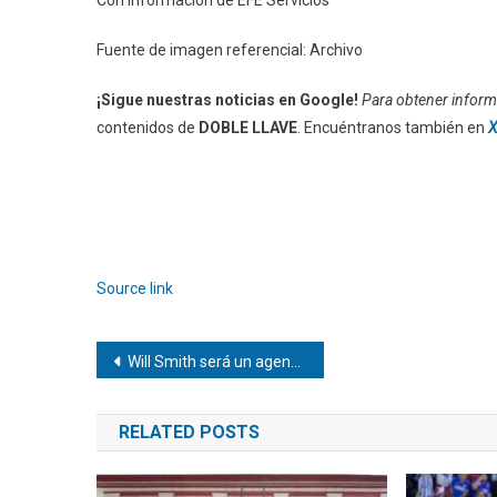
Fuente de imagen referencial: Archivo
¡Sigue nuestras noticias en Google!
Para obtener informa
contenidos de
DOBLE LLAVE
. Encuéntranos también en
X
Source link
Navegación
Will Smith será un agente del FBI en «Supermax»
de
RELATED POSTS
entradas