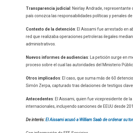
Transparencia judicial
: Neirlay Andrade, representante d
país conozca las responsabilidades políticas y penales de 
Contexto de la detención
: El Aissami fue arrestado en a
red que realizaba operaciones petroleras ilegales mediant
administrativos.
Nuevos informes de audiencias
: La petición surge en me
proceso sobre el cual las autoridades del Ministerio Públ
Otros implicados
: El caso, que suma más de 60 detencion
Simón Zerpa, capturado tras delaciones de testigos clave
Antecedentes
: El Aissami, quien fue vicepresidente de
internacionales, incluyendo sanciones de EEUU desde 2017
De interés:
El Aissami acusó a William Saab de ordenar su tort
Con información de EFE Servicios