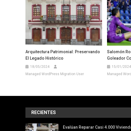
Arquitectura Patrimonial: Preservando
Salomón Ron
El Legado Histórico
Goleador Co
18/05/2024
15/01/2024
Managed WordPress Migration User
Managed WordP
RECIENTES
Evalúan Reparar Casi 4.000 Viviend