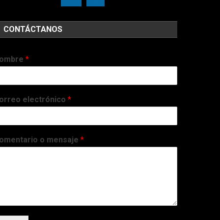
CONTÁCTANOS
ombre
*
orreo electrónico
*
omentario o mensaje
*