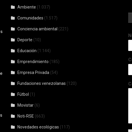
Ambiente
(1.037)
Comunidades
(1.517)
Conciencia ambiental
(221)
os
N
Deporte
(10)
Educación
(1.144)
C
Emprendimiento
(185)
Empresa Privada
(54)
De
Fundaciones venezolanas
(120)
C
Fútbol
(1)
Movistar
(6)
os
Noti-RSE
(663)
Novedades ecológicas
(117)