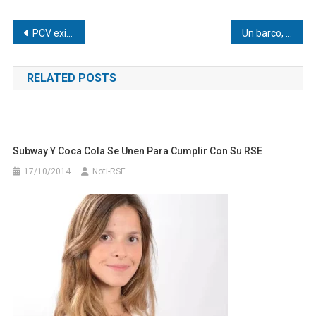
Navegación
PCV exige juicio público y transparente para Tareck El Aissami
Un barco, la tormenta perfecta para el contagio del hantavirus: espacio pequeño, mucha gente y poca ventilación
de
RELATED POSTS
entradas
Subway Y Coca Cola Se Unen Para Cumplir Con Su RSE
17/10/2014
Noti-RSE