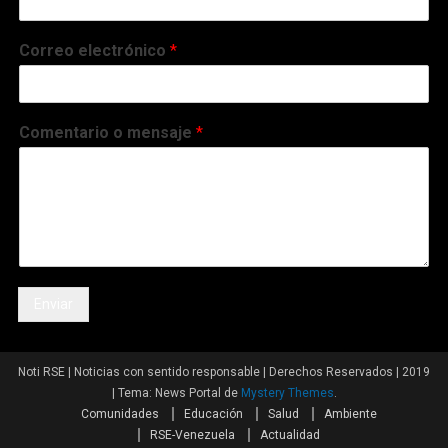
Correo electrónico
*
Comentario o mensaje
*
Enviar
Noti RSE | Noticias con sentido responsable | Derechos Reservados | 2019
|
Tema: News Portal de
Mystery Themes
.
Comunidades
Educación
Salud
Ambiente
RSE-Venezuela
Actualidad