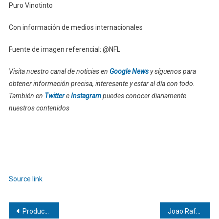
Puro Vinotinto
Con información de medios internacionales
Fuente de imagen referencial: @NFL
Visita nuestro canal de noticias en
Google News
y síguenos para
obtener información precisa, interesante y estar al día con todo.
También en
Twitter
e
Instagram
puedes conocer diariamente
nuestros contenidos
Source link
Navegación
Producción petrolera en el país se mantiene sobre el millón de barriles diarios
Joao Rafael Silva Robertson | El PSG hizo la machada: ¡Eliminó al Liverpool en Anfield y clasificó a cuartos de Champions!