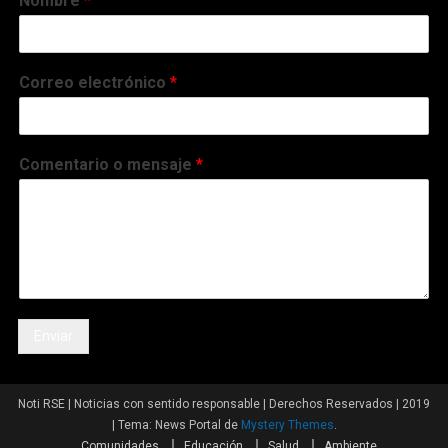
Nombre
*
Correo electrónico
*
Comentario o mensaje
*
Enviar
Noti RSE | Noticias con sentido responsable | Derechos Reservados | 2019
|
Tema: News Portal de
Mystery Themes
.
Comunidades
Educación
Salud
Ambiente