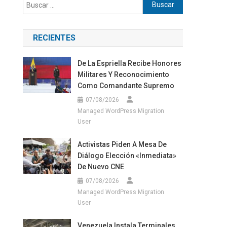
Buscar:
RECIENTES
De La Espriella Recibe Honores
Militares Y Reconocimiento
Como Comandante Supremo
07/08/2026
Managed WordPress Migration
User
Activistas Piden A Mesa De
Diálogo Elección «inmediata»
De Nuevo CNE
07/08/2026
Managed WordPress Migration
User
Venezuela Instala Terminales