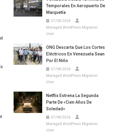
Temporales En Aeropuerto De
Maiquetía
07/08/2026
Managed WordPress Migration
User
al
ONG Descarta Que Los Cortes
Eléctricos En Venezuela Sean
Por El Niño
ía
07/08/2026
Managed WordPress Migration
User
Netflix Estrena La Segunda
Parte De «Cien Años De
Soledad»
ha
07/08/2026
Managed WordPress Migration
User