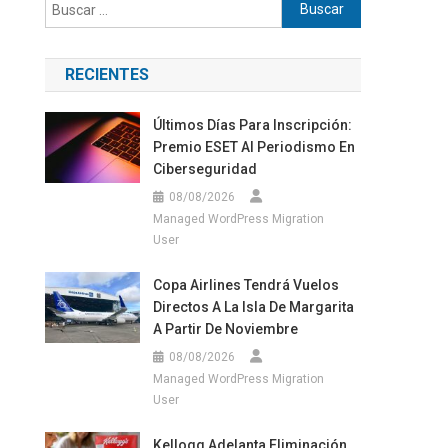
Buscar:
RECIENTES
Últimos Días Para Inscripción:
Premio ESET Al Periodismo En
Ciberseguridad
»
08/08/2026
Managed WordPress Migration
User
Copa Airlines Tendrá Vuelos
Directos A La Isla De Margarita
A Partir De Noviembre
08/08/2026
Managed WordPress Migration
User
Kellogg Adelanta Eliminación