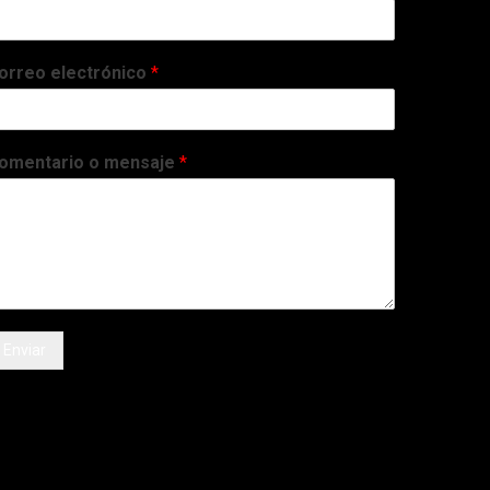
orreo electrónico
*
omentario o mensaje
*
Enviar