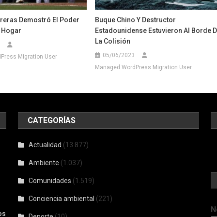
treras Demostró El Poder
Buque Chino Y Destructor
 Hogar
Estadounidense Estuvieron Al Borde 
La Colisión
05/06/2023
ress Migration User
Managed WordPress Migration User
CATEGORÍAS
Actualidad
(13.877)
Ambiente
(1.037)
Comunidades
(1.519)
Conciencia ambiental
(221)
N
os
Deporte
(10)