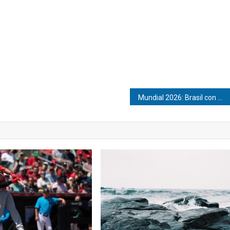
Mundial 2026: Brasil con Marruecos y Suiza con Catar pactaron tablas