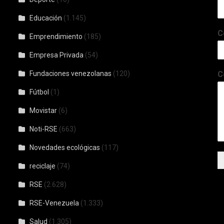
Educación
(1.145)
C
Emprendimiento
(185)
Empresa Privada
(54)
Fundaciones venezolanas
(120)
C
Fútbol
(1)
Movistar
(6)
Noti-RSE
(663)
Novedades ecológicas
(117)
reciclaje
(74)
RSE
(2.628)
RSE-Venezuela
(1.333)
Salud
(1.305)