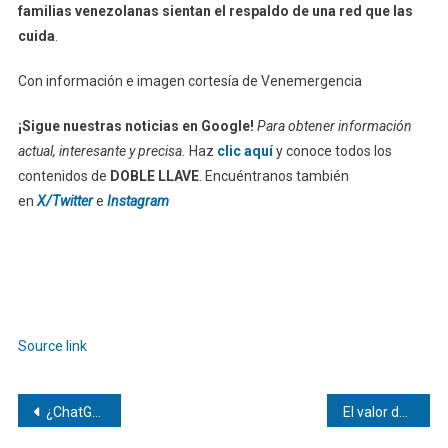
familias venezolanas sientan el respaldo de una red que las
cuida
.
Con información e imagen cortesía de Venemergencia
¡Sigue nuestras noticias en Google!
Para obtener información
actual, interesante y precisa.
Haz
clic aquí
y conoce todos los
contenidos de
DOBLE LLAVE
. Encuéntranos también
en
X/Twitter
e
Instagram
Source link
Navegación
¿ChatGPT almacena datos? Qué riesgos de privacidad existen y cómo podemos protegernos
El valor de la democracia en tiempos de polarización