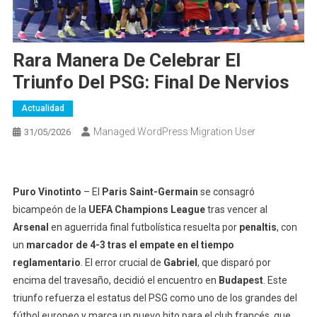
Rara Manera De Celebrar El
Triunfo Del PSG: Final De Nervios
Actualidad
Managed WordPress Migration User
31/05/2026
Puro Vinotinto
– El
Paris Saint-Germain
se consagró
bicampeón de la
UEFA Champions League
tras vencer al
Arsenal
en aguerrida final futbolística resuelta por
penaltis
, con
un
marcador de 4-3 tras el empate en el tiempo
reglamentario
. El error crucial de
Gabriel
, que disparó por
encima del travesaño, decidió el encuentro en
Budapest
. Este
triunfo refuerza el estatus del PSG como uno de los grandes del
fútbol europeo y marca un nuevo hito para el club francés, que