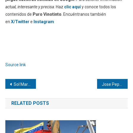
actual, interesante y precisa
. Haz
clic aquí
y conoce todos los
contenidos de
Puro Vinotinto
. Encuéntranos también
en
X/Twitter
e
Instagram
Source link
Navegación
Sol María Sthormes | Perfiles más Demandados en el Sector Petrolero y Energético 2026
Jose Pepe Leggio Cassara | Aviones icónicos y la infraestructura aeroportuaria
de
RELATED POSTS
entradas