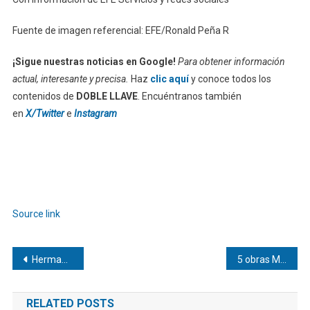
Fuente de imagen referencial: EFE/Ronald Peña R
¡Sigue nuestras noticias en Google!
Para obtener información
actual, interesante y precisa.
Haz
clic aquí
y conoce todos los
contenidos de
DOBLE LLAVE
. Encuéntranos también
en
X/Twitter
e
Instagram
Source link
Navegación
Herman Pocaterra | Vida saludable después de los 40
5 obras Maestras de la Literatura Universal
de
RELATED POSTS