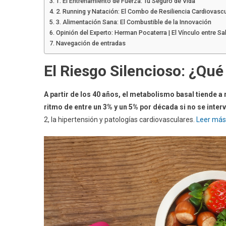
1. El Entrenamiento de Fuerza: Tu Seguro de Vida
2. Running y Natación: El Combo de Resiliencia Cardiovascu
3. Alimentación Sana: El Combustible de la Innovación
Opinión del Experto: Herman Pocaterra | El Vínculo entre Sa
Navegación de entradas
El Riesgo Silencioso: ¿Qué
A partir de los 40 años, el metabolismo basal tiende 
ritmo de entre un 3% y un 5% por década si no se inter
2, la hipertensión y patologías cardiovasculares.
Leer más