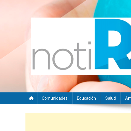
Saltar
al
contenido
Noti RSE
Noticias con sentido responsable
Comunidades
Educación
Salud
Am