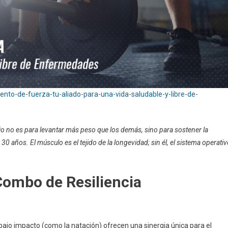
ento-de-fuerza-tu-aliado-para-una-vida-saludable-y-libre-de-
sio no es para levantar más peso que los demás, sino para sostener la
0 años. El músculo es el tejido de la longevidad; sin él, el sistema operati
 Combo de Resiliencia
 bajo impacto (como la natación) ofrecen una sinergia única para el