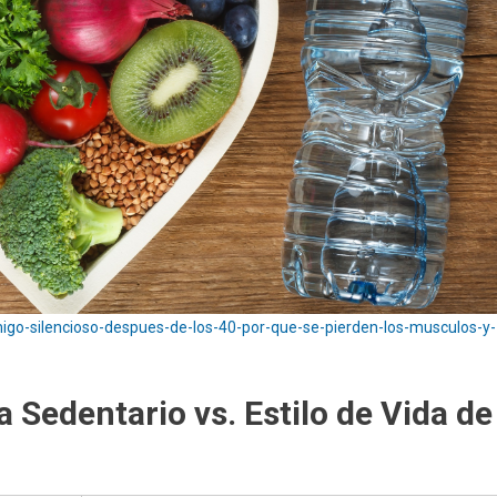
migo-silencioso-despues-de-los-40-por-que-se-pierden-los-musculos-y-
a Sedentario vs. Estilo de Vida de