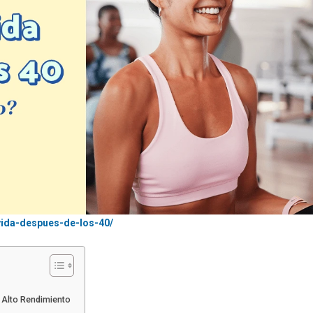
vida-despues-de-los-40/
e Alto Rendimiento