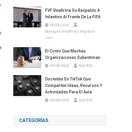
n
FVF Reafirma Su Respaldo A
Infantino Al Frente De La FIFA
08/08/2026
Managed WordPress Migration
s
User
o
El Costo Que Muchas
Organizaciones Subestiman
08/08/2026
Noti-RSE
Docentes En TikTok Que
Comparten Ideas, Recursos Y
Actividades Para El Aula
08/08/2026
Noti-RSE
CATEGORÍAS