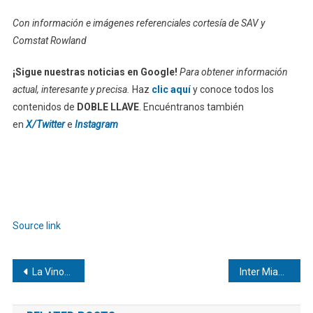
Con información e imágenes referenciales cortesía de SAV y
Comstat Rowland
¡Sigue nuestras noticias en Google!
Para obtener información
actual, interesante y precisa.
Haz
clic aquí
y conoce todos los
contenidos de
DOBLE LLAVE
. Encuéntranos también
en
X/Twitter
e
Instagram
Source link
Navegación
La Vinotinto tropieza frente a Turquía en su primer examen de junio
Inter Miami recibirá al ganador de la Liga MX en la Copa Campeones
de