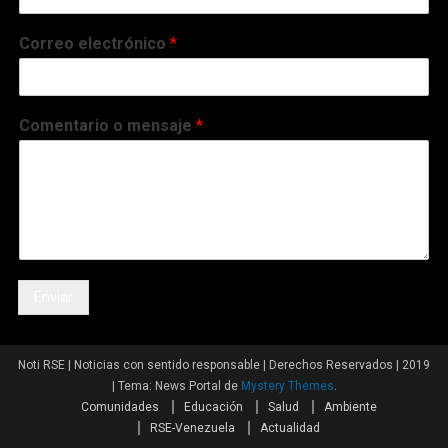
Correo electrónico
*
Comentario o mensaje
*
Enviar
Noti RSE | Noticias con sentido responsable | Derechos Reservados | 2019
|
Tema: News Portal de
Mystery Themes
.
Comunidades
Educación
Salud
Ambiente
RSE-Venezuela
Actualidad