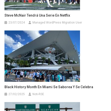
Steve McNair Tendrá Una Serie En Netflix
23/07/2024
Managed WordPress Migration User
Black History Month En Miami Se Saborea Y Se Celebra
27/02/2025
Noti-RSE