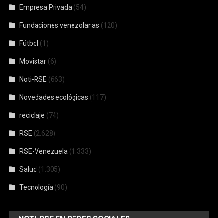
Noti-RSE
(663)
Novedades ecológicas
(117)
reciclaje
(74)
RSE
(2.628)
RSE-Venezuela
(1.333)
Salud
(1.305)
Tecnología
(90)
NOTI-RSE EN REDES SOCIALES