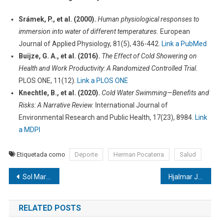
Srámek, P., et al. (2000).
Human physiological responses to
immersion into water of different temperatures.
European
Journal of Applied Physiology, 81(5), 436-442.
Link a PubMed
Buijze, G. A., et al. (2016).
The Effect of Cold Showering on
Health and Work Productivity: A Randomized Controlled Trial.
PLOS ONE, 11(12).
Link a PLOS ONE
Knechtle, B., et al. (2020).
Cold Water Swimming—Benefits and
Risks: A Narrative Review.
International Journal of
Environmental Research and Public Health, 17(23), 8984.
Link
a MDPI
Etiquetada como
Deporte
Herman Pocaterra
Salud
Navegación
Sol María Sthormes Bolívar | Fatiga Crónica y Salud Mental en Trabajadores Offshore: Un Riesgo Silencioso
Hjalmar Jesús Gibelli Gómez: Importancia de los Seguros en las Finanzas Personales y Empresariales
de
RELATED POSTS
entradas