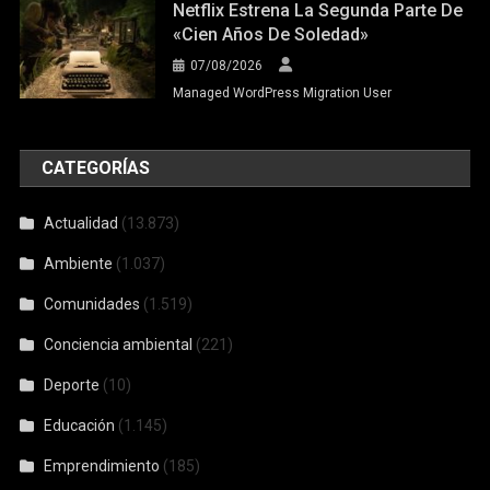
CATEGORÍAS
Actualidad
(13.873)
Ambiente
(1.037)
Comunidades
(1.519)
Conciencia ambiental
(221)
Deporte
(10)
Educación
(1.145)
Emprendimiento
(185)
Empresa Privada
(54)
Fundaciones venezolanas
(120)
Fútbol
(1)
Movistar
(6)