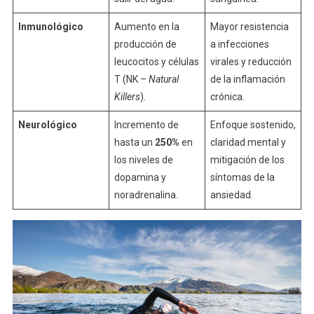
Inmunológico
Aumento en la
Mayor resistencia
producción de
a infecciones
leucocitos y células
virales y reducción
T (NK –
Natural
de la inflamación
Killers
).
crónica.
Neurológico
Incremento de
Enfoque sostenido,
hasta un
250%
en
claridad mental y
los niveles de
mitigación de los
dopamina y
síntomas de la
noradrenalina.
ansiedad.