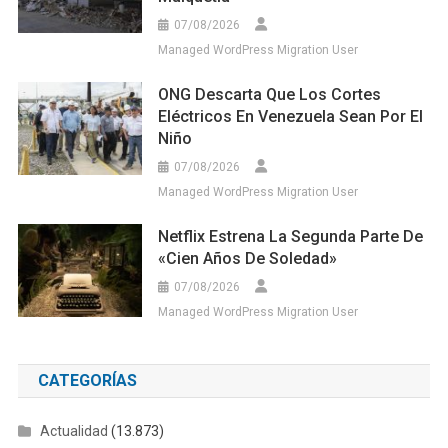
Niño
07/08/2026
Managed WordPress Migration User
Netflix Estrena La Segunda Parte De
«Cien Años De Soledad»
07/08/2026
Managed WordPress Migration User
CATEGORÍAS
Actualidad
(13.873)
Ambiente
(1.037)
Comunidades
(1.519)
Conciencia ambiental
(221)