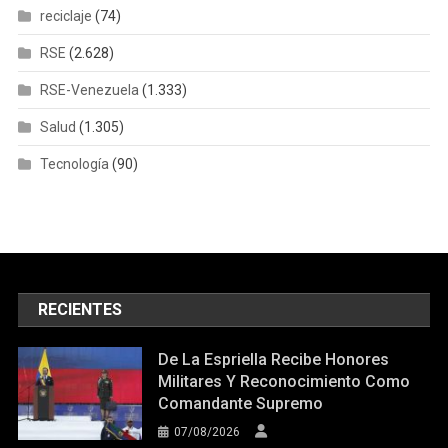
Salud
(1.305)
Tecnología
(90)
RECIENTES
De La Espriella Recibe Honores
Militares Y Reconocimiento Como
Comandante Supremo
07/08/2026
Managed WordPress Migration User
Activistas Piden A Mesa De Diálogo
Elección «inmediata» De Nuevo CNE
07/08/2026