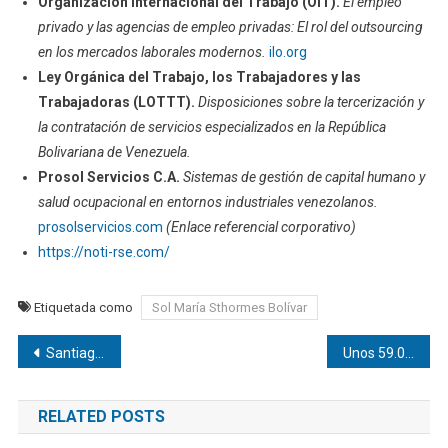
Organización Internacional del Trabajo (OIT).
El empleo
privado y las agencias de empleo privadas: El rol del outsourcing
en los mercados laborales modernos.
ilo.org
Ley Orgánica del Trabajo, los Trabajadores y las
Trabajadoras (LOTTT).
Disposiciones sobre la tercerización y
la contratación de servicios especializados en la República
Bolivariana de Venezuela.
Prosol Servicios C.A.
Sistemas de gestión de capital humano y
salud ocupacional en entornos industriales venezolanos.
prosolservicios.com
(Enlace referencial corporativo)
https://noti-rse.com/
Etiquetada como
Sol María Sthormes Bolívar
Navegación
Santiago Uzcátegui Pinto | Modelos de Distribución Directa al Consumidor (D2C) para Pequeños Productores Rurales
Unos 59.000 edificios afectados en Venezuela, según evaluacion de la NASA
de
RELATED POSTS
entradas