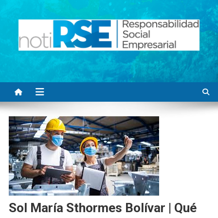
Saltar
al
contenido
Noti RSE
Noticias con sentido responsable
Sol María Sthormes Bolívar | Qué