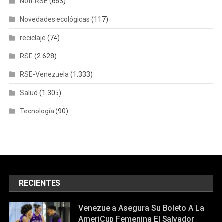
Noti-RSE
(663)
Novedades ecológicas
(117)
reciclaje
(74)
RSE
(2.628)
RSE-Venezuela
(1.333)
Salud
(1.305)
Tecnología
(90)
RECIENTES
Venezuela Asegura Su Boleto A La
AmeriCup Femenina El Salvador