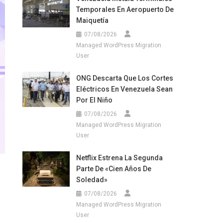
Temporales En Aeropuerto De
Maiquetía
07/08/2026
Managed WordPress Migration
User
ONG Descarta Que Los Cortes
Eléctricos En Venezuela Sean
Por El Niño
07/08/2026
Managed WordPress Migration
User
Netflix Estrena La Segunda
Parte De «Cien Años De
Soledad»
07/08/2026
Managed WordPress Migration
User