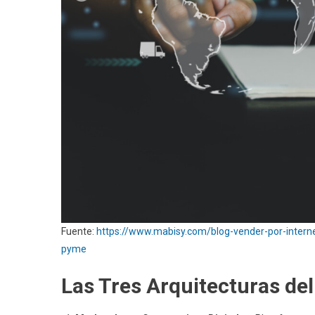
Fuente:
https://www.mabisy.com/blog-vender-por-interne
pyme
Las Tres Arquitecturas de