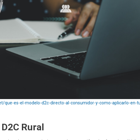
t/que-es-el-modelo-d2c-directo-al-consumidor-y-como-aplicarlo-en-t
l D2C Rural