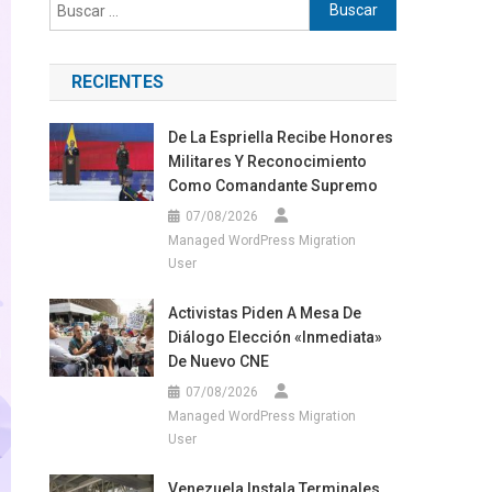
Buscar:
RECIENTES
De La Espriella Recibe Honores
Militares Y Reconocimiento
Como Comandante Supremo
07/08/2026
Managed WordPress Migration
User
Activistas Piden A Mesa De
Diálogo Elección «inmediata»
De Nuevo CNE
07/08/2026
Managed WordPress Migration
User
Venezuela Instala Terminales