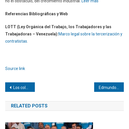
no el obstáculo, del crecimiento industrial.
Leer más
Referencias Bibliográficas y Web
LOTT (Ley Orgánica del Trabajo, los Trabajadores y las
Trabajadoras – Venezuela):
Marco legal sobre la tercerización y
contratistas
.
Navegación
de
Source link
entradas
Navegación
Los colombianos acuden a las urnas para votar por el sucesor del presidente Petro
Edmundo González insta a crear condiciones para presidenciales en Venezuela
de
RELATED POSTS
entradas