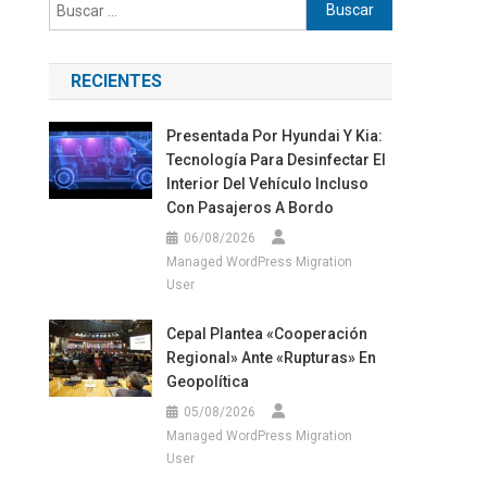
Buscar:
RECIENTES
Presentada Por Hyundai Y Kia:
Tecnología Para Desinfectar El
Interior Del Vehículo Incluso
Con Pasajeros A Bordo
06/08/2026
Managed WordPress Migration
User
Cepal Plantea «cooperación
Regional» Ante «rupturas» En
Geopolítica
05/08/2026
Managed WordPress Migration
User