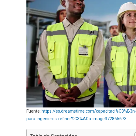
Fuente:
https://es.dreamstime.com/capacitaci%C3%B3n-e
para-ingenieros-refiner%C3%ADa-image372865673