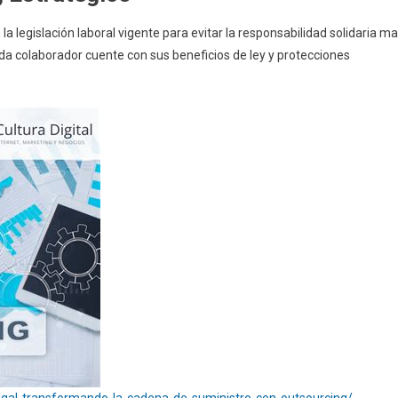
a legislación laboral vigente para evitar la responsabilidad solidaria ma
da colaborador cuente con sus beneficios de ley y protecciones
rtugal-transformando-la-cadena-de-suministro-con-outsourcing/