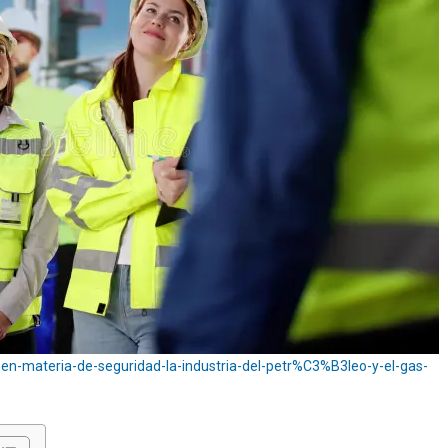
n-materia-de-seguridad-la-industria-del-petr%C3%B3leo-y-el-gas-