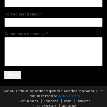
Correo electrónico
*
Comentario o mensaje
*
Enviar
Noti RSE | Noticias con sentido responsable | Derechos Reservados | 2019
|
Tema: News Portal de
Mystery Themes
.
Comunidades
Educación
Salud
Ambiente
RSE-Venezuela
Actualidad