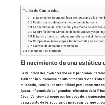
Tabla de Contenidos
El nacimiento de una estética contestataria y los ríos de
Pasión por la palabra y la trascendencia humana
La sacralidad del dolor social y la crónica del infortuni
Geografía íntima: Símbolos de la naturaleza y el paisaj
El tránsito hacia la madurez metafísica y el símbolo de
Comparativa de las etapas fundamentales en su produ
Fuentes de consulta y referencias
Navegación de entradas
El nacimiento de una estética c
La irrupción del joven creador en el panorama literari
1980 con la publicación de sus primeros textos. Esta et
militancia juvenil y una sensibilidad profundamente c
época. Influenciado por grandes referentes de la líri
César Vallejo— así como por los ecos de la generación
desprovisto de barroquismos innecesarios, que busca g