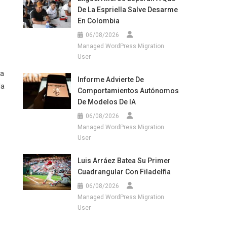
De La Espriella Salve Desarme
En Colombia
06/08/2026
Managed WordPress Migration
User
ya
Informe Advierte De
la
Comportamientos Autónomos
De Modelos De IA
06/08/2026
Managed WordPress Migration
User
Luis Arráez Batea Su Primer
Cuadrangular Con Filadelfia
06/08/2026
Managed WordPress Migration
User