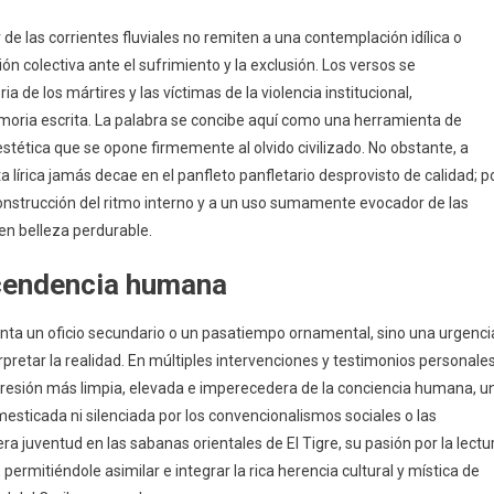
r de las corrientes fluviales no remiten a una contemplación idílica o
ión colectiva ante el sufrimiento y la exclusión. Los versos se
de los mártires y las víctimas de la violencia institucional,
emoria escrita. La palabra se concibe aquí como una herramienta de
estética que se opone firmemente al olvido civilizado. No obstante, a
a lírica jamás decae en el panfleto panfletario desprovisto de calidad; p
 construcción del ritmo interno y a un uso sumamente evocador de las
en belleza perdurable.
ascendencia humana
nta un oficio secundario o un pasatiempo ornamental, sino una urgenci
pretar la realidad. En múltiples intervenciones y testimonios personales
xpresión más limpia, elevada e imperecedera de la conciencia humana, u
sticada ni silenciada por los convencionalismos sociales o las
a juventud en las sabanas orientales de El Tigre, su pasión por la lectu
 permitiéndole asimilar e integrar la rica herencia cultural y mística de