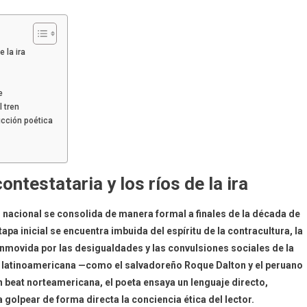
 la ira
o
e
l tren
cción poética
ontestataria y los ríos de la ira
o nacional se consolida de manera formal a finales de la década de
apa inicial se encuentra imbuida del espíritu de la contracultura, la
onmovida por las desigualdades y las convulsiones sociales de la
ca latinoamericana —como el salvadoreño Roque Dalton y el peruano
 beat norteamericana, el poeta ensaya un lenguaje directo,
olpear de forma directa la conciencia ética del lector.