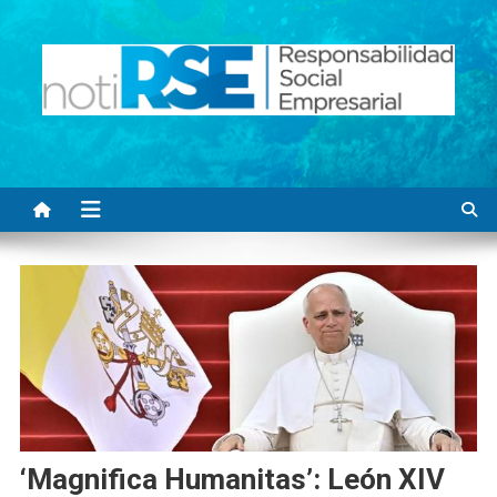
Saltar
al
contenido
Noti RSE
Noticias con sentido responsable
‘Magnifica Humanitas’: León XIV