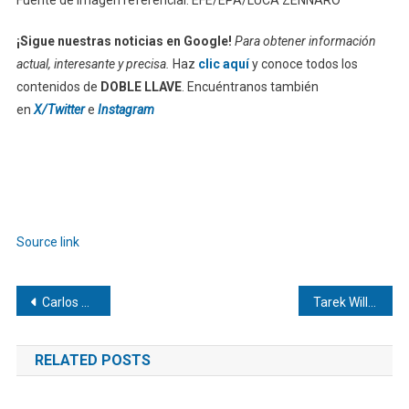
Fuente de imagen referencial: EFE/EPA/LUCA ZENNARO
¡Sigue nuestras noticias en Google!
Para obtener información
actual, interesante y precisa.
Haz
clic aquí
y conoce todos los
contenidos de
DOBLE LLAVE
. Encuéntranos también
en
X/Twitter
e
Instagram
Source link
Navegación
Carlos Alessandro Cestari Infantini | Las mejores apps de finanzas personales
Tarek William Saab | Obra Literaria
de
RELATED POSTS
entradas