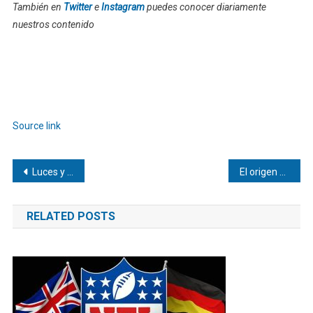
También en
Twitter
e
Instagram
puedes conocer diariamente
nuestros contenido
Source link
Navegación
Luces y Sombras de la Inteligencia Artificial en Arquitectura
El origen del turismo de aventura: Descubriendo la pasión por la adrenalina
de
RELATED POSTS
entradas