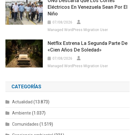
ONG Descarta Que Los Cortes
Eléctricos En Venezuela Sean Por El
Niño
07/08/2026
Managed WordPress Migration User
Netflix Estrena La Segunda Parte De
«Cien Años De Soledad»
07/08/2026
Managed WordPress Migration User
CATEGORÍAS
Actualidad
(13.873)
Ambiente
(1.037)
Comunidades
(1.519)