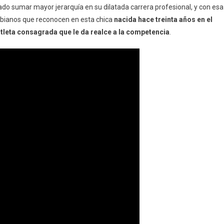
rado sumar mayor jerarquía en su dilatada carrera profesional, y con esa
ombianos que reconocen en esta chica
nacida hace treinta años en el
tleta consagrada que le da realce a la competencia
.