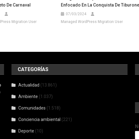
eto De Carnaval
Enfocado En La Conquista De Tiburon
07/03/2024
ress Migration User
Managed WordPress Migration User
CATEGORÍAS
o
Actualidad
(13.861)
s
Ambiente
(1.037)
Comunidades
(1.518)
Conciencia ambiental
(221)
N
Deporte
(10)