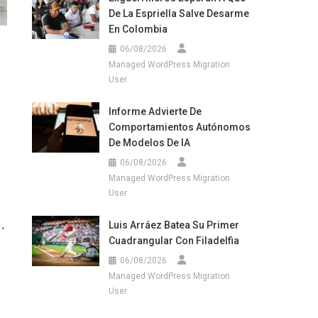
De La Espriella Salve Desarme
En Colombia
06/08/2026
Managed WordPress Migration
User
Informe Advierte De
Comportamientos Autónomos
De Modelos De IA
06/08/2026
Managed WordPress Migration
User
Luis Arráez Batea Su Primer
,
Cuadrangular Con Filadelfia
06/08/2026
Managed WordPress Migration
User