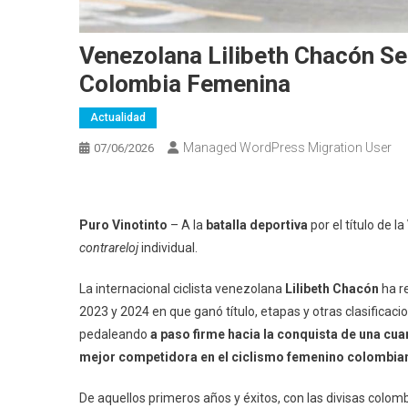
Venezolana Lilibeth Chacón Se
Colombia Femenina
Actualidad
Managed WordPress Migration User
07/06/2026
Puro Vinotinto
– A la
batalla deportiva
por el título de la
contrareloj
individual.
La internacional ciclista venezolana
Lilibeth Chacón
ha re
2023 y 2024 en que ganó título, etapas y otras clasificaci
pedaleando
a paso firme hacia la conquista de una cua
mejor competidora en el ciclismo femenino colombia
De aquellos primeros años y éxitos, con las divisas colom