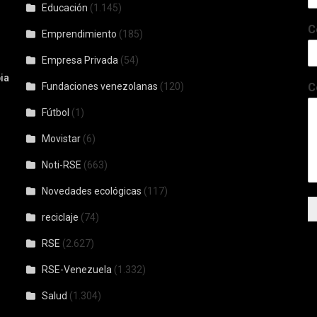
Educación
(1.145)
C
Emprendimiento
(185)
Empresa Privada
(54)
ia
Fundaciones venezolanas
(120)
C
Fútbol
(1)
Movistar
(6)
Noti-RSE
(663)
Novedades ecológicas
(117)
reciclaje
(74)
RSE
(2.627)
RSE-Venezuela
(1.332)
Salud
(1.304)