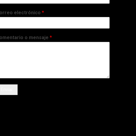
orreo electrónico
*
omentario o mensaje
*
Enviar