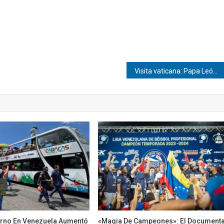
Visita vaticana: Papa León XIV pide a España abandonar narrativas polarizantes y anima a la reconciliación
erno En Venezuela Aumentó
«Magia De Campeones»: El Documenta