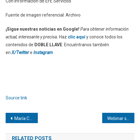
Con información de EFE Servicios
Fuente de imagen referencial: Archivo
¡Sigue nuestras noticias en Google!
Para obtener información
actual, interesante y precisa.
Haz
clic aquí
y conoce todos los
contenidos de
DOBLE LLAVE
. Encuéntranos también
en
X/Twitter
e
Instagram
Source link
Navegación
María Corina Machado califica de «asesinato» la muerte de Víctor Quero
Webinar sobre Movilidad Sostenible al Trabajo
de
RELATED POSTS