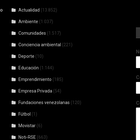
io
Actualidad
(13.852)
Ambiente
(1.037)
Comunidades
(1.517)
Conciencia ambiental
(221)
N
Deporte
(10)
Educación
(1.144)
C
Emprendimiento
(185)
Empresa Privada
(54)
Fundaciones venezolanas
(120)
C
Fútbol
(1)
Movistar
(6)
Noti-RSE
(663)