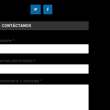
CONTÁCTANOS
ombre
*
orreo electrónico
*
omentario o mensaje
*