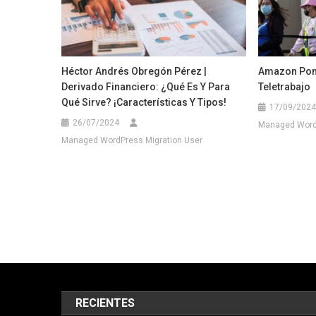
Héctor Andrés Obregón Pérez |
Amazon Pond
Derivado Financiero: ¿Qué Es Y Para
Teletrabajo
Qué Sirve? ¡Características Y Tipos!
17/09/2024
26/07/2024
Managed WordP
Managed WordPress Migration User
RECIENTES