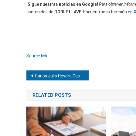
¡Sigue nuestras noticias en Google!
Para obtener informa
contenidos de
DOBLE LLAVE
. Encuéntranos también en
X
Source link
Navegación
Carlos Julio Heydra Castillo | Startups conscientes: Los valores innegociables que garantizan el éxito sostenible
de
RELATED POSTS
entradas