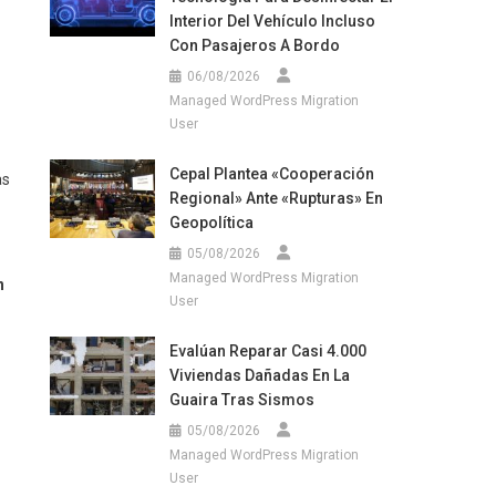
Interior Del Vehículo Incluso
Con Pasajeros A Bordo
06/08/2026
Managed WordPress Migration
User
Cepal Plantea «cooperación
as
Regional» Ante «rupturas» En
Geopolítica
05/08/2026
Managed WordPress Migration
n
User
Evalúan Reparar Casi 4.000
Viviendas Dañadas En La
Guaira Tras Sismos
05/08/2026
Managed WordPress Migration
User