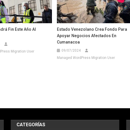
rá Fin Este Año Al
Estado Venezolano Crea Fondo Para
Apoyar Negocios Afectados En
Cumanacoa
09/07/2024
ress Migration User
Managed WordPress Migration User
CATEGORÍAS