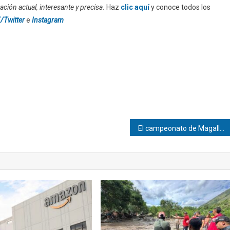
ción actual, interesante y precisa.
Haz
clic aquí
y conoce todos los
/Twitter
e
Instagram
El campeonato de Magallanes llega al Salón de la Fama