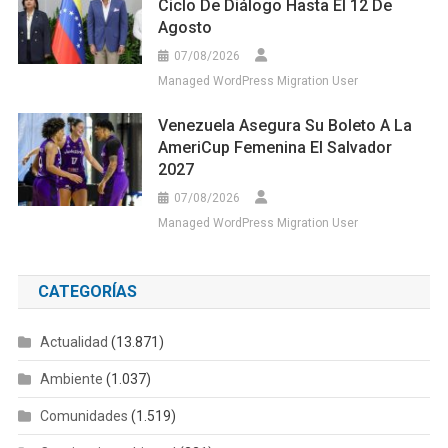
Ciclo De Diálogo Hasta El 12 De
Agosto
07/08/2026
Managed WordPress Migration User
Venezuela Asegura Su Boleto A La
AmeriCup Femenina El Salvador
2027
07/08/2026
Managed WordPress Migration User
CATEGORÍAS
Actualidad
(13.871)
Ambiente
(1.037)
Comunidades
(1.519)