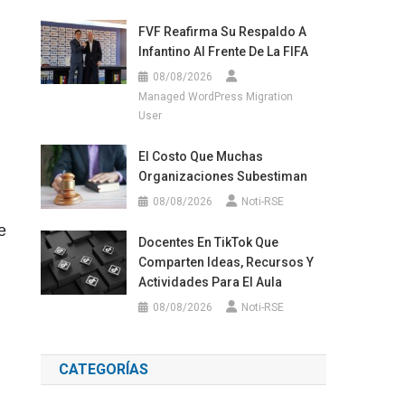
FVF Reafirma Su Respaldo A
Infantino Al Frente De La FIFA
08/08/2026
Managed WordPress Migration
User
El Costo Que Muchas
Organizaciones Subestiman
08/08/2026
Noti-RSE
e
Docentes En TikTok Que
Comparten Ideas, Recursos Y
Actividades Para El Aula
08/08/2026
Noti-RSE
CATEGORÍAS