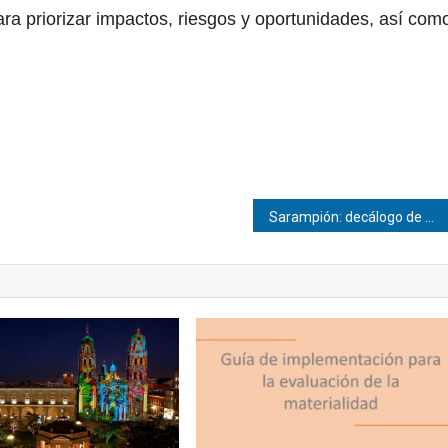
ara priorizar impactos, riesgos y oportunidades, así com
Sarampión: decálogo de preguntas y respuestas de una enfermedad al alza