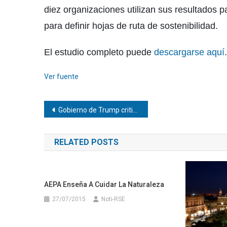
diez organizaciones utilizan sus resultados p
para definir hojas de ruta de sostenibilidad.
El estudio completo puede
descargarse aquí
.
Ver fuente
Navegación
Gobierno de Trump critica el «oportunismo» a María Corina Machado
de
RELATED POSTS
entradas
AEPA Enseña A Cuidar La Naturaleza
27/07/2015
Noti-RSE