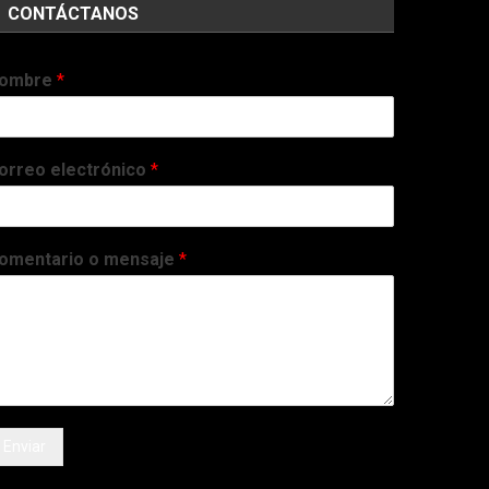
CONTÁCTANOS
ombre
*
orreo electrónico
*
omentario o mensaje
*
Enviar