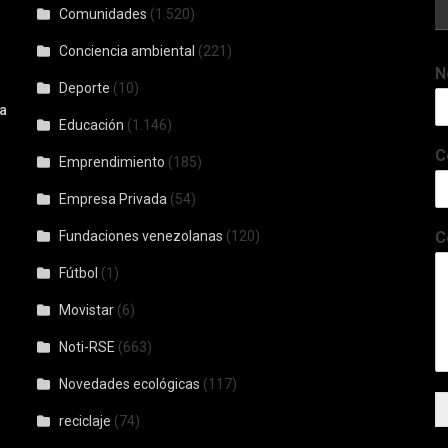
Comunidades
(1.520)
Conciencia ambiental
(221)
N
Deporte
(10)
a
Educación
(1.146)
C
Emprendimiento
(185)
Empresa Privada
(54)
Fundaciones venezolanas
(120)
C
Fútbol
(1)
Movistar
(6)
Noti-RSE
(663)
Novedades ecológicas
(117)
reciclaje
(74)