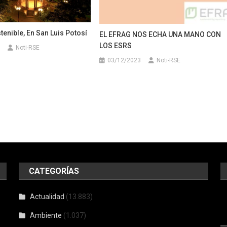
enible, En San Luis Potosí
EL EFRAG NOS ECHA UNA MANO CON
LOS ESRS
Noti-RSE
03/12/2023
Noti-RSE
CATEGORÍAS
Actualidad
(13.883)
Ambiente
(1.037)