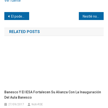
Ver fuente
Navegación
El poder del olfato, un sentido infravalorado que ayuda a modular nuestro estado emocional
Nestlé nombra a Antonia Wanner como Directora de Comunicación y Sostenibilidad
de
RELATED POSTS
entradas
Banesco Y El IESA Fortalecen Su Alianza Con La Inauguración
Del Aula Banesco
27/09/2017
Noti-RSE