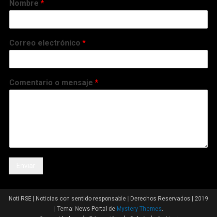
Nombre
*
Correo electrónico
*
Comentario o mensaje
*
Enviar
Noti RSE | Noticias con sentido responsable | Derechos Reservados | 2019
|
Tema: News Portal de
Mystery Themes
.