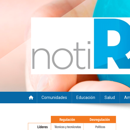
Saltar
al
contenido
Noti RSE
Noticias con sentido responsable
Comunidades
Educación
Salud
Am