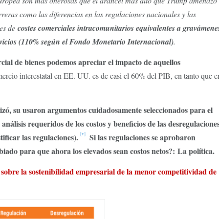
Europea son más onerosas que el arancel más alto que Trump amenazó
reras como las diferencias en las regulaciones nacionales y las
les de
costes comerciales intracomunitarios equivalentes a gravámene
rvicios (110% según el Fondo Monetario Internacional)
.
cial de bienes podemos apreciar el impacto de aquellos
ercio interestatal en EE. UU. es de casi el 60% del PIB, en tanto que e
izó
, su usaron argumentos cuidadosamente seleccionados para el
 análisis requeridos de los costos y beneficios de las desregulacione
[v]
tificar las regulaciones)
.
Si las regulaciones se aprobaron
iado para que ahora los elevados sean costos netos?:
La política.
e sobre la sostenibilidad empresarial de la menor competitividad de