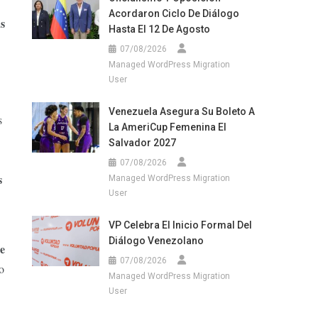
Acordaron Ciclo De Diálogo
as
Hasta El 12 De Agosto
07/08/2026
Managed WordPress Migration
User
Venezuela Asegura Su Boleto A
s
La AmeriCup Femenina El
Salvador 2027
07/08/2026
s
Managed WordPress Migration
User
VP Celebra El Inicio Formal Del
Diálogo Venezolano
de
07/08/2026
o
Managed WordPress Migration
User