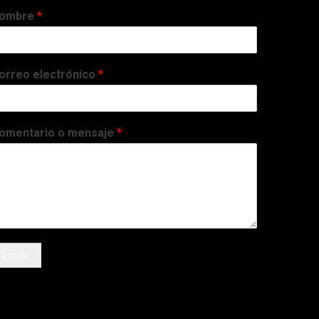
ombre
*
orreo electrónico
*
omentario o mensaje
*
Enviar