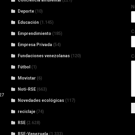
Conciencia ambiental
(221)
N
Deporte
(10)
Educación
(1.145)
C
Emprendimiento
(185)
Empresa Privada
(54)
Fundaciones venezolanas
(120)
C
Fútbol
(1)
Movistar
(6)
Noti-RSE
(663)
27
Novedades ecológicas
(117)
reciclaje
(74)
RSE
(2.628)
RSE-Venezuela
(1.333)