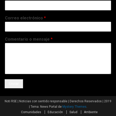
Correo electrónico
*
Comentario o mensaje
*
Enviar
Noti RSE | Noticias con sentido responsable | Derechos Reservados | 2019
|
Tema: News Portal de
Mystery Themes
.
Comunidades
Educación
Salud
Ambiente