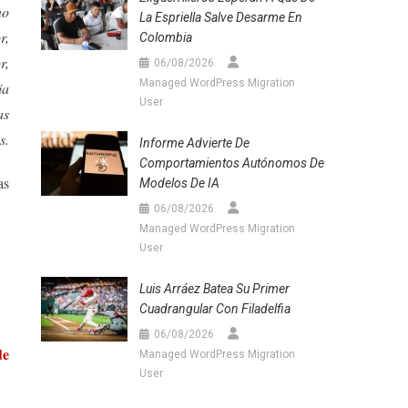
no
La Espriella Salve Desarme En
r,
Colombia
r,
06/08/2026
Managed WordPress Migration
ia
User
as
s.
Informe Advierte De
Comportamientos Autónomos De
as
Modelos De IA
06/08/2026
Managed WordPress Migration
User
Luis Arráez Batea Su Primer
Cuadrangular Con Filadelfia
06/08/2026
de
Managed WordPress Migration
User