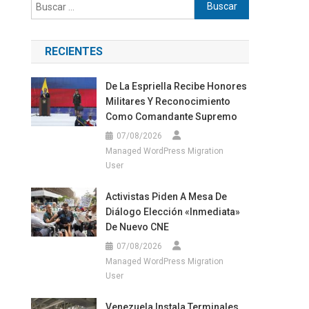
Buscar:
RECIENTES
De La Espriella Recibe Honores
Militares Y Reconocimiento
Como Comandante Supremo
07/08/2026
Managed WordPress Migration
User
Activistas Piden A Mesa De
Diálogo Elección «inmediata»
De Nuevo CNE
07/08/2026
Managed WordPress Migration
User
Venezuela Instala Terminales