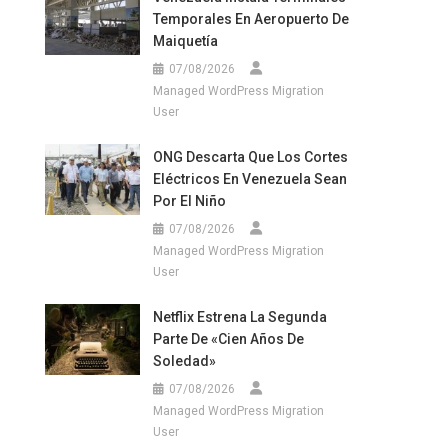
Temporales En Aeropuerto De
Maiquetía
07/08/2026
Managed WordPress Migration
User
ONG Descarta Que Los Cortes
Eléctricos En Venezuela Sean
Por El Niño
07/08/2026
Managed WordPress Migration
User
Netflix Estrena La Segunda
Parte De «Cien Años De
Soledad»
07/08/2026
Managed WordPress Migration
User