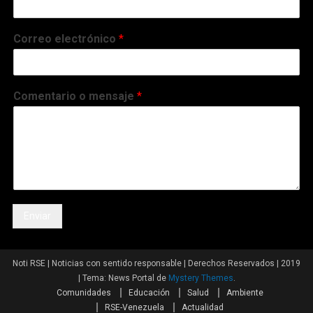
Correo electrónico
*
Comentario o mensaje
*
Enviar
Noti RSE | Noticias con sentido responsable | Derechos Reservados | 2019
|
Tema: News Portal de
Mystery Themes
.
Comunidades
Educación
Salud
Ambiente
RSE-Venezuela
Actualidad