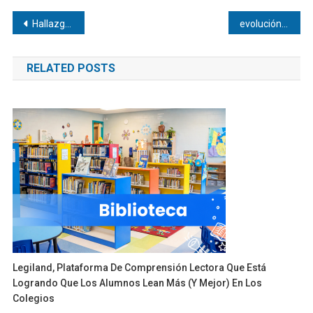
Navegación
Hallazgo contra las infecciones de bacterias en una nanocápsula
evolución estratégica y fortalecimiento del liderazgo
de
RELATED POSTS
entradas
Legiland, Plataforma De Comprensión Lectora Que Está
Logrando Que Los Alumnos Lean Más (y Mejor) En Los
Colegios