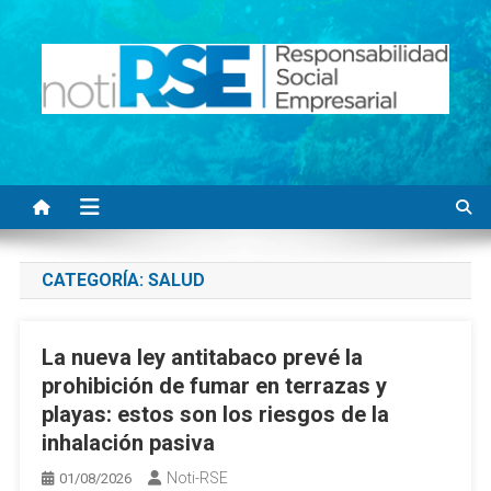
Saltar
al
contenido
Noti RSE
Noticias con sentido responsable
CATEGORÍA:
SALUD
La nueva ley antitabaco prevé la
prohibición de fumar en terrazas y
playas: estos son los riesgos de la
inhalación pasiva
Noti-RSE
01/08/2026