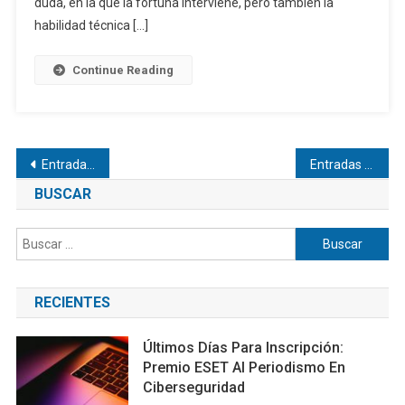
duda, en la que la fortuna interviene, pero también la
habilidad técnica […]
Continue Reading
Navegación
Entradas anteriores
Entradas siguientes
de
BUSCAR
entradas
Buscar:
RECIENTES
Últimos Días Para Inscripción:
Premio ESET Al Periodismo En
Ciberseguridad