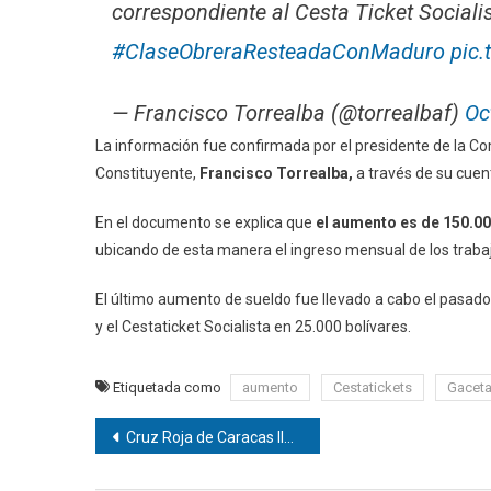
correspondiente al Cesta Ticket Sociali
#ClaseObreraResteadaConMaduro
pic.
— Francisco Torrealba (@torrealbaf)
Oc
La información fue confirmada por el presidente de la C
Constituyente,
Francisco Torrealba,
a través de su cuent
En el documento se explica que
el aumento es de 150.000
ubicando de esta manera el ingreso mensual de los trabaj
El último aumento de sueldo fue llevado a cabo el pasado
y el Cestaticket Socialista en 25.000 bolívares.
Etiquetada como
aumento
Cestatickets
Gaceta 
Navegación
Cruz Roja de Caracas llevó atención primaria a la comunidad de Kennedy
de