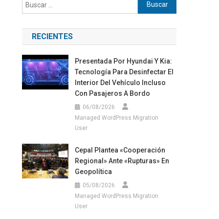
Buscar:
RECIENTES
Presentada Por Hyundai Y Kia:
Tecnología Para Desinfectar El
Interior Del Vehículo Incluso
Con Pasajeros A Bordo
06/08/2026
Managed WordPress Migration
User
Cepal Plantea «cooperación
Regional» Ante «rupturas» En
Geopolítica
05/08/2026
Managed WordPress Migration
User