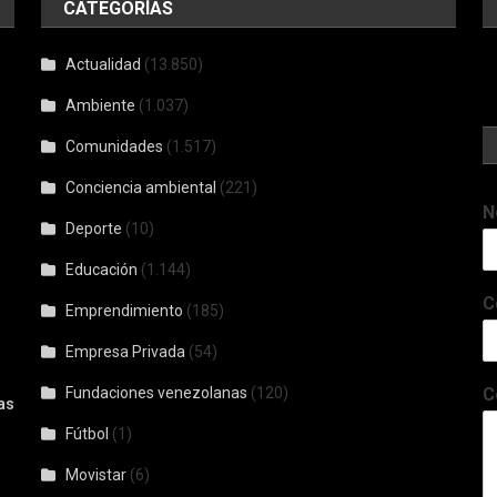
CATEGORÍAS
Actualidad
(13.850)
Ambiente
(1.037)
Comunidades
(1.517)
Conciencia ambiental
(221)
N
Deporte
(10)
Educación
(1.144)
C
Emprendimiento
(185)
Empresa Privada
(54)
Fundaciones venezolanas
(120)
C
as
Fútbol
(1)
Movistar
(6)