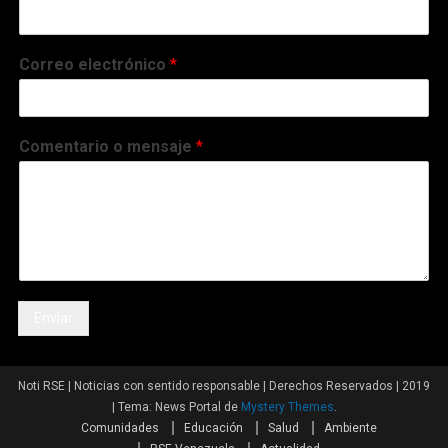
Correo electrónico
*
Comentario o mensaje
*
Enviar
Noti RSE | Noticias con sentido responsable | Derechos Reservados | 2019
|
Tema: News Portal de
Mystery Themes
.
Comunidades
Educación
Salud
Ambiente