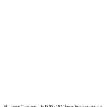
El próximo 20 de mayo, de 18.00 a 19.10 horas, Esade organizará