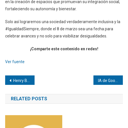
en la creación de espacios que promuevan su integración social,
fortaleciendo su autonomía y bienestar.
Solo así lograremos una sociedad verdaderamente inclusiva y la
#IgualdadSiempre, donde el 8 de marzo sea una fecha para
celebrar avances y no solo para visibilizar desigualdades.
¡Comparte este contenido en redes!
Ver fuente
Navegación
Henry Blanco puso fin a su ciclo al mando de Cardenales
IA de Google accederá a historial de búsquedas para dar respuestas personalizadas
de
RELATED POSTS
entradas