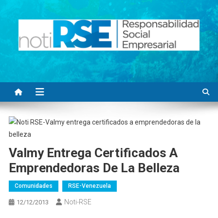
Saltar
al
contenido
Noti RSE
Noticias con sentido responsable
Valmy Entrega Certificados A
Emprendedoras De La Belleza
Comunidades
RSE-Venezuela
Noti-RSE
12/12/2013