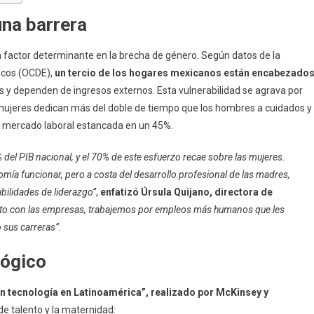
una barrera
n factor determinante en la brecha de género. Según datos de la
icos (OCDE),
un tercio de los hogares mexicanos están encabezado
 y dependen de ingresos externos. Esta vulnerabilidad se agrava por
s mujeres dedican más del doble de tiempo que los hombres a cuidados y
el mercado laboral estancada en un 45%.
 del PIB nacional, y el 70% de este esfuerzo recae sobre las mujeres.
ía funcionar, pero a costa del desarrollo profesional de las madres,
ibilidades de liderazgo”
,
enfatizó Úrsula Quijano, directora de
nto con las empresas, trabajemos por empleos más humanos que les
o sus carreras”.
lógico
en tecnología en Latinoamérica”, realizado por McKinsey y
de talento y la maternidad: