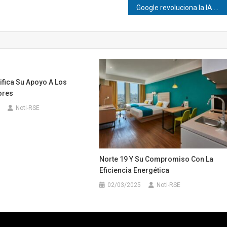
Google revoluciona la IA multimedia con Gemini Omni
ifica Su Apoyo A Los
ores
Noti-RSE
Norte 19 Y Su Compromiso Con La
Eficiencia Energética
02/03/2025
Noti-RSE