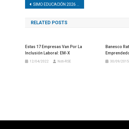
Navegación
SIMO EDUCACIÓN 2026 reunirá del 11 al 13 de noviembre a decisores y empresas líderes del sector educativo en torno al liderazgo y la innovación
de
RELATED POSTS
entradas
Estas 17 Empresas Van Por La
Banesco Rat
Inclusión Laboral: EM-X
Emprended
12/04/2022
Noti-RSE
30/09/2015