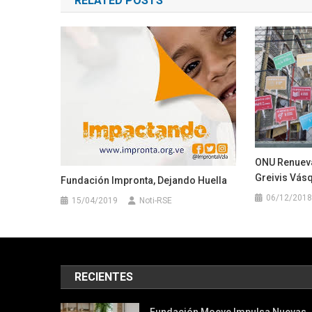
RELATED POSTS
entradas
ONU Renueva
Greivis Vás
Fundación Impronta, Dejando Huella
06/12/2018
15/04/2019
Noti-RSE
RECIENTES
Fundación Moeve Impulsa Nuevas