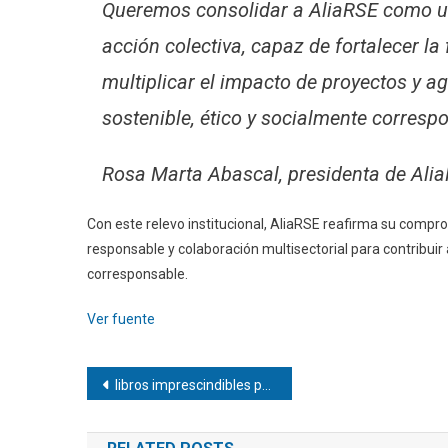
Queremos consolidar a AliaRSE como una
acción colectiva, capaz de fortalecer la
multiplicar el impacto de proyectos y 
sostenible, ético y socialmente corresp
Rosa Marta Abascal, presidenta de Ali
Con este relevo institucional, AliaRSE reafirma su compr
responsable y colaboración multisectorial para contribui
corresponsable.
Ver fuente
Navegación
libros imprescindibles para iniciarse en su obra
de