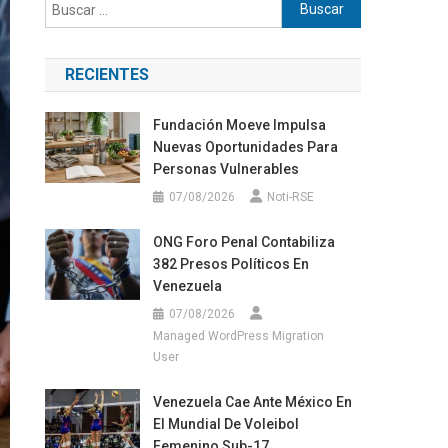
Buscar:
RECIENTES
Fundación Moeve Impulsa
Nuevas Oportunidades Para
Personas Vulnerables
07/08/2026
Noti-RSE
ONG Foro Penal Contabiliza
382 Presos Políticos En
Venezuela
07/08/2026
Managed WordPress Migration
User
Venezuela Cae Ante México En
El Mundial De Voleibol
Femenino Sub-17