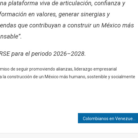
 plataforma viva de articulación, confianza y
 formación en valores, generar sinergias y
agendas que contribuyan a construir un México más
onsable”.
aRSE para el periodo 2026–2028.
omiso de seguir promoviendo alianzas, liderazgo empresarial
r a la construcción de un México más humano, sostenible y socialmente
Colombianos en Venezuela votan en sus elecciones presidenciales por primera vez desde 2018