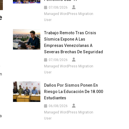
07/08/2026
Managed WordPress Migration
e
User
Trabajo Remoto Tras Crisis
Sísmica Expone A Las
Empresas Venezolanas A
Severas Brechas De Seguridad
07/08/2026
Managed WordPress Migration
r
User
un
Daños Por Sismos Ponen En
Riesgo La Educación De 18.000
Estudiantes
06/08/2026
Managed WordPress Migration
a
User