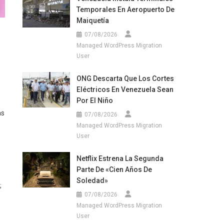
Temporales En Aeropuerto De
Maiquetía
07/08/2026
Managed WordPress Migration
User
ONG Descarta Que Los Cortes
Eléctricos En Venezuela Sean
Por El Niño
as
07/08/2026
Managed WordPress Migration
User
Netflix Estrena La Segunda
Parte De «Cien Años De
Soledad»
;
07/08/2026
Managed WordPress Migration
User