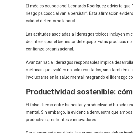
El médico ocupacional Leonardo Rodríguez advierte que “
riesgo psicosocial van a persistir”. Esta afirmación evidenc
calidad del entorno laboral.
Las actitudes asociadas a liderazgos tóxicos incluyen m
desinterés por el bienestar del equipo. Estas prácticas no
confianza organizacional.
Avanzar hacia liderazgos responsables implica desarroll
métricas que evalúen no solo resultados, sino también el
involucrarse en la salud mental integrando el liderazgo co
Productividad sostenible: cóm
El falso dilema entre bienestar y productividad ha sido u
mental. Sin embargo, la evidencia demuestra que ambos
productivos, resilientes e innovadores.
Para lograr este equilibrio, las organizaciones deben im