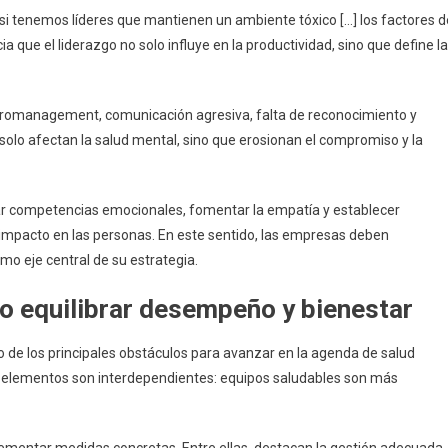
si tenemos líderes que mantienen un ambiente tóxico […] los factores d
ia que el liderazgo no solo influye en la productividad, sino que define la
icromanagement, comunicación agresiva, falta de reconocimiento y
 solo afectan la salud mental, sino que erosionan el compromiso y la
ar competencias emocionales, fomentar la empatía y establecer
 impacto en las personas. En este sentido, las empresas deben
mo eje central de su estrategia.
o equilibrar desempeño y bienestar
no de los principales obstáculos para avanzar en la agenda de salud
 elementos son interdependientes: equipos saludables son más
plementar medidas concretas. Entre ellas, destacan la gestión adecuada