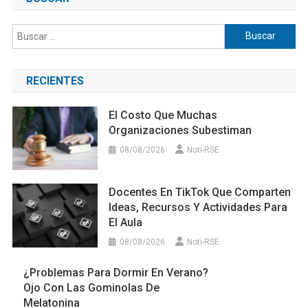
El Costo Que Muchas
Organizaciones Subestiman
08/08/2026
Noti-RSE
Docentes En TikTok Que Comparten
Ideas, Recursos Y Actividades Para
El Aula
08/08/2026
Noti-RSE
¿Problemas Para Dormir En Verano?
Ojo Con Las Gominolas De
Melatonina
08/08/2026
Noti-RSE
La IA Puede Abrir Nuevas Vías Para
Proteger A Las Personas
Refugiadas
08/08/2026
Noti-RSE