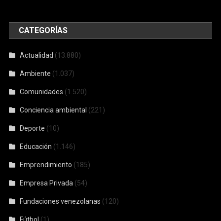
Ambiente
(1.037)
Comunidades
(1.520)
Conciencia ambiental
(221)
Deporte
(10)
Educación
(1.146)
Emprendimiento
(185)
Empresa Privada
(54)
Fundaciones venezolanas
(120)
Fútbol
(1)
Movistar
(6)
Noti-RSE
(663)
Novedades ecológicas
(117)
reciclaje
(74)