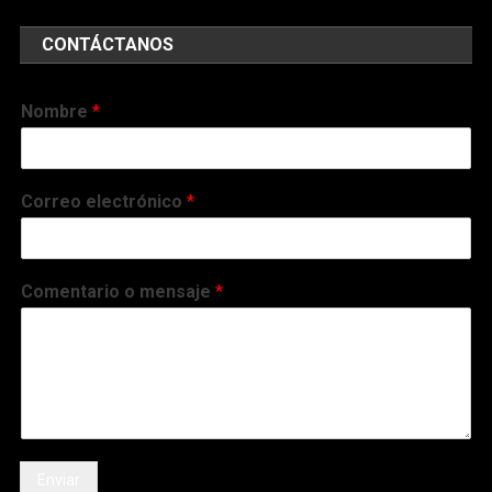
Correo electrónico
*
Comentario o mensaje
*
Enviar
Noti RSE | Noticias con sentido responsable | Derechos Reservados | 2019
|
Tema: News Portal de
Mystery Themes
.
Comunidades
Educación
Salud
Ambiente
RSE-Venezuela
Actualidad