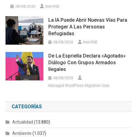
De La Espriella Declara «agotado»
Diálogo Con Grupos Armados
Ilegales
08/08/2026
Managed WordPress Migration User
CATEGORÍAS
Actualidad
(13.880)
Ambiente
(1.037)
Comunidades
(1.520)
Conciencia ambiental
(221)
Deporte
(10)
Educación
(1.146)