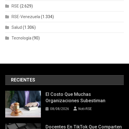
RECIENTES
El Costo Que Muchas
Organizaciones Subestiman
08/08/2026
Noti-RSE
Docentes En TikTok Que Comparten
Ideas, Recursos Y Actividades Para
El Aula
08/08/2026
Noti-RSE
¿Problemas Para Dormir En Verano?
Ojo Con Las Gominolas De